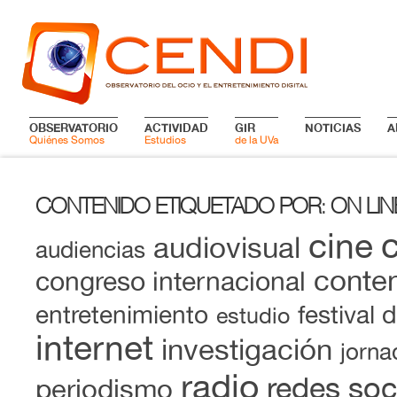
OBSERVATORIO
ACTIVIDAD
GIR
NOTICIAS
A
Quiénes Somos
Estudios
de la UVa
CONTENIDO ETIQUETADO POR
ON LIN
:
cine
audiovisual
audiencias
conten
congreso internacional
entretenimiento
festival 
estudio
internet
investigación
jorna
radio
redes soc
periodismo