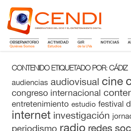
OBSERVATORIO
ACTIVIDAD
GIR
NOTICIAS
A
Quiénes Somos
Estudios
de la UVa
CONTENIDO ETIQUETADO POR
CÁDIZ
:
cine
audiovisual
audiencias
conten
congreso internacional
entretenimiento
festival 
estudio
internet
investigación
jorna
radio
redes soc
periodismo