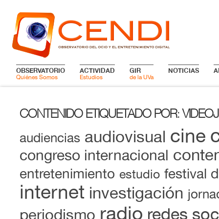
OBSERVATORIO
ACTIVIDAD
GIR
NOTICIAS
A
Quiénes Somos
Estudios
de la UVa
CONTENIDO ETIQUETADO POR
VIDEO
:
cine
audiovisual
audiencias
conten
congreso internacional
entretenimiento
festival 
estudio
internet
investigación
jorna
radio
redes soc
periodismo