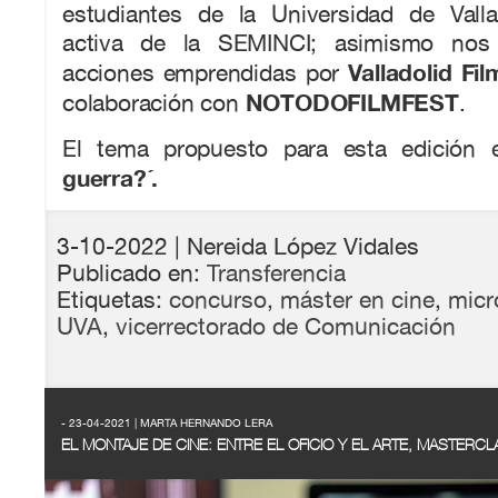
estudiantes de la Universidad de Valla
activa de la SEMINCI; asimismo no
Valladolid F
acciones emprendidas por
NOTODOFILMFEST
colaboración con
.
El tema propuesto para esta edición 
guerra?´.
3-10-2022
| Nereida López Vidales
Publicado en:
Transferencia
Etiquetas:
concurso
,
máster en cine
,
micr
UVA
,
vicerrectorado de Comunicación
- 23-04-2021 | MARTA HERNANDO LERA
EL MONTAJE DE CINE: ENTRE EL OFICIO Y EL ARTE, MASTERC