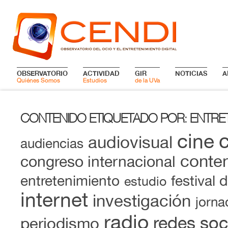
OBSERVATORIO
ACTIVIDAD
GIR
NOTICIAS
A
Quiénes Somos
Estudios
de la UVa
CONTENIDO ETIQUETADO POR
ENTRE
:
cine
audiovisual
audiencias
conten
congreso internacional
entretenimiento
festival 
estudio
internet
investigación
jorna
radio
redes soc
periodismo