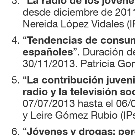
“
La radio de los jóvene
desde diciembre de 2011
Nereida López Vidales (I
“
Tendencias de consum
españoles
”. Duración d
30/11/2013. Patricia Gon
“
La contribución juveni
radio y la televisión so
07/07/2013 hasta el 06/
y Leire Gómez Rubio (IPs
“
Jóvenes y drogas: pe