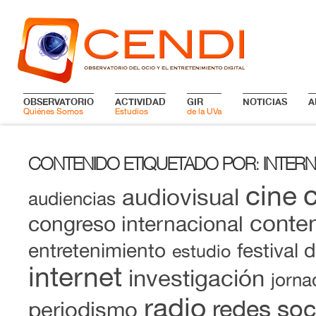
OBSERVATORIO
ACTIVIDAD
GIR
NOTICIAS
A
Quiénes Somos
Estudios
de la UVa
CONTENIDO ETIQUETADO POR
INTERN
:
cine
audiovisual
audiencias
conten
congreso internacional
entretenimiento
festival 
estudio
internet
investigación
jorna
radio
redes soc
periodismo