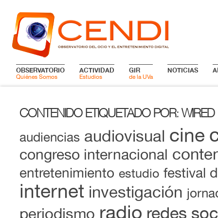
OBSERVATORIO
ACTIVIDAD
GIR
NOTICIAS
A
Quiénes Somos
Estudios
de la UVa
CONTENIDO ETIQUETADO POR
WIRED
:
cine
audiovisual
audiencias
conten
congreso internacional
entretenimiento
festival 
estudio
internet
investigación
jorna
radio
redes soc
periodismo