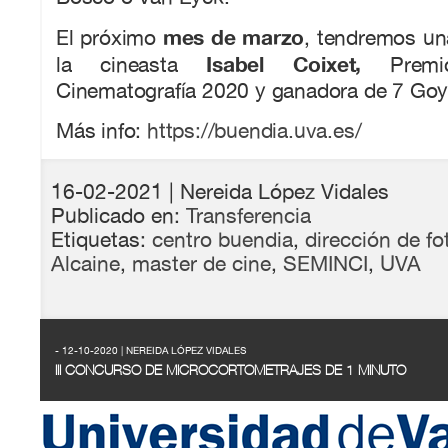
mes de marzo
El próximo
, tendremos un
Isabel Coixet,
la cineasta
Premio
Cinematografía 2020 y ganadora de 7 Goy
Más info:
https://buendia.uva.es/
16-02-2021
| Nereida López Vidales
Publicado en:
Transferencia
Etiquetas:
centro buendia
,
dirección de fo
Alcaine
,
master de cine
,
SEMINCI
,
UVA
- 12-10-2020 | NEREIDA LÓPEZ VIDALES
III CONCURSO DE MICROCORTOMETRAJES DE 1 MINUTO