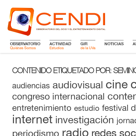
OBSERVATORIO
ACTIVIDAD
GIR
NOTICIAS
A
Quiénes Somos
Estudios
de la UVa
CONTENIDO ETIQUETADO POR
SEMINC
:
cine
audiovisual
audiencias
conten
congreso internacional
entretenimiento
festival 
estudio
internet
investigación
jorna
radio
redes soc
periodismo