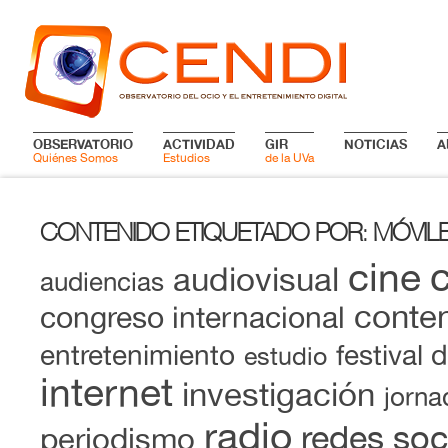
OBSERVATORIO
ACTIVIDAD
GIR
NOTICIAS
A
Quiénes Somos
Estudios
de la UVa
CONTENIDO ETIQUETADO POR
MÓVIL
:
cine
audiovisual
audiencias
conten
congreso internacional
entretenimiento
festival 
estudio
internet
investigación
jorna
radio
redes soc
periodismo