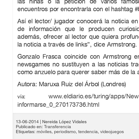
las niñas o la petición de varios fam
encuentros por encontrarla con el hashtag #
Así el lector/ jugador conocerá la noticia e
de información que le producen curiosi
además, ofrecer al lector que quiera profu
la noticia a través de links”, dice Armstrong.
Gonzalo Frasca coincide con Armstrong e
newsgames no sustituyen a las noticias trad
como anzuelo para querer saber más de la a
Autora: Maruxa Ruiz del Árbol (Londres)
www.eldiario.es/turing/apps/New
vía:
informarse_0_270173736.html
13-06-2014
| Nereida López Vidales
Publicado en:
Transferencia
Etiquetas:
móviles
,
periodismo
,
tendencia
,
videojuegos