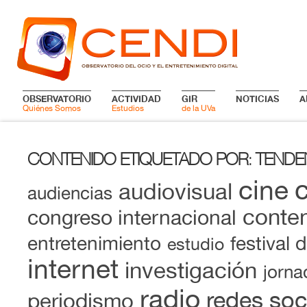
OBSERVATORIO
ACTIVIDAD
GIR
NOTICIAS
A
Quiénes Somos
Estudios
de la UVa
CONTENIDO ETIQUETADO POR
TENDE
:
cine
audiovisual
audiencias
conten
congreso internacional
entretenimiento
festival 
estudio
internet
investigación
jorna
radio
redes soc
periodismo