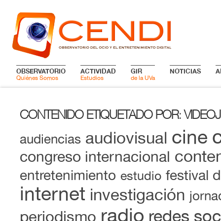
OBSERVATORIO
ACTIVIDAD
GIR
NOTICIAS
A
Quiénes Somos
Estudios
de la UVa
CONTENIDO ETIQUETADO POR
VIDEO
:
cine
audiovisual
audiencias
conten
congreso internacional
entretenimiento
festival 
estudio
internet
investigación
jorna
radio
redes soc
periodismo