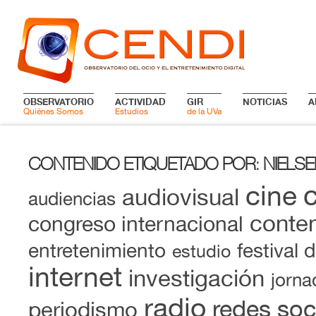
OBSERVATORIO
ACTIVIDAD
GIR
NOTICIAS
A
Quiénes Somos
Estudios
de la UVa
CONTENIDO ETIQUETADO POR
NIELS
:
cine
audiovisual
audiencias
conten
congreso internacional
entretenimiento
festival 
estudio
internet
investigación
jorna
radio
redes soc
periodismo