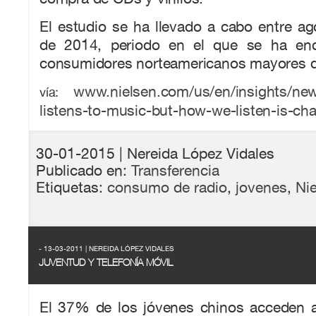
El estudio se ha llevado a cabo entre a
de 2014, periodo en el que se ha en
consumidores norteamericanos mayores d
www.nielsen.com/us/en/insights/ne
vía:
listens-to-music-but-how-we-listen-is-ch
30-01-2015
| Nereida López Vidales
Publicado en:
Transferencia
Etiquetas:
consumo de radio
,
jovenes
,
Ni
- 13-03-2011 | NEREIDA LÓPEZ VIDALES
JUVENTUD Y TELEFONÍA MÓVIL
El 37% de los jóvenes chinos acceden a 