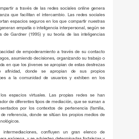
mpartir a través de las redes sociales online genera
anza que facilitan el intercambio. Las redes sociales
 aportan espacios seguros en los que compartir nuestras
generan empatía o inteligencia interpersonal, según se
s de Gardner (1995) y su teoría de las inteligencias
apacidad de empoderamiento a través de su contacto
juegos, asumiendo decisiones, organizando su trabajo o
da en que los jóvenes se apropian de estas destrezas
e afinidad, donde se apropian de sus propios
ipes a la comunidad de usuarios y exhiben en los
los espacios virtuales. Las propias redes se han
ador de diferentes tipos de mediación, que se suman a
esentados por los contextos de pertenencia (familia,
s de referencia, donde se sitúan los propios medios de
nológicos.
intermediaciones, confluyen un gran elenco de
ra exógena, y se advierten determinadas fortalezas y