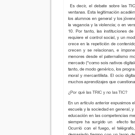
Es decir, el debate sobre las TI
ventanas. Esta legitimación acad
los alumnos en general y los jóvene
la vagancia y la violencia; o en v
10. Por tanto, las instituciones d
requiere el control social, y un m
crece en la repetición de contenid
crecen y se relacionan, e impon
menores desde el paternalismo mor
mercado (“como sois nativos digita
tanto, de modo genérico, los progra
moral y mercantilista. El ocio dig
muchos aprendizajes que cuestionan
¿Por qué las TRIC y no las TIC?
En un artículo anterior expusimos e
escuela y la sociedad en general, y 
educación en las competencias medi
siempre ha surgido un efecto fasc
Ocurrió con el fuego, el telégrafo, 
demasiado tiempo con un largo de