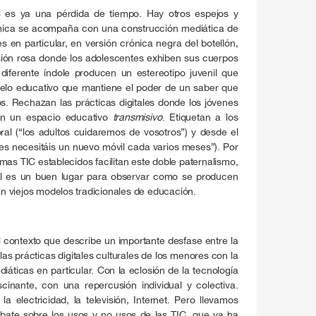
C es ya una pérdida de tiempo. Hay otros espejos y
émica se acompaña con una construcción mediática de
s en particular, en versión crónica negra del botellón,
ersión rosa donde los adolescentes exhiben sus cuerpos
e diferente índole producen un estereotipo juvenil que
odelo educativo que mantiene el poder de un saber que
os. Rechazan las prácticas digitales donde los jóvenes
en un espacio educativo
transmisivo
. Etiquetan a los
al (“los adultos cuidaremos de vosotros”) y desde el
les necesitáis un nuevo móvil cada varios meses”). Por
mas TIC establecidos facilitan este doble paternalismo,
ital es un buen lugar para observar como se producen
 viejos modelos tradicionales de educación.
l contexto que describe un importante desfase entre la
las prácticas digitales culturales de los menores con la
áticas en particular. Con la eclosión de la tecnología
inante, con una repercusión individual y colectiva.
la electricidad, la televisión, Internet. Pero llevamos
bate sobre los usos y no usos de las TIC, que ya ha