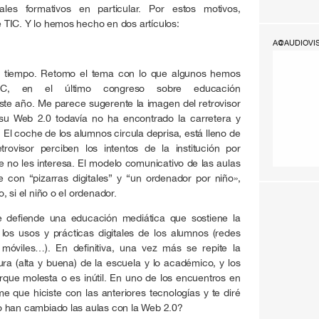
les formativos en particular. Por estos motivos,
TIC. Y lo hemos hecho en dos artículos:
A@AUDIOVI
n tiempo. Retomo el tema con lo que algunos hemos
IC, en el último congreso sobre educación
te año. Me parece sugerente la imagen del retrovisor
 su Web 2.0 todavía no ha encontrado la carretera y
El coche de los alumnos circula deprisa, está lleno de
trovisor perciben los intentos de la institución por
 no les interesa. El modelo comunicativo de las aulas
 con “pizarras digitales” y “un ordenador por niño»,
 si el niño o el ordenador.
e defiende una educación mediática que sostiene la
los usos y prácticas digitales de los alumnos (redes
s móviles…). En definitiva, una vez más se repite la
tura (alta y buena) de la escuela y lo académico, y los
rque molesta o es inútil. En uno de los encuentros en
me que hiciste con las anteriores tecnologías y te diré
o han cambiado las aulas con la Web 2.0?