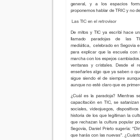
general, y a los espacios forma
proponemos hablar de TRIC y no de 
Las TIC en el retrovisor
De mitos y TIC ya escribí hace u
llamado paradojas de las T
mediática, celebrado en Segovia es
para explicar que la escuela con
marcha con los espejos cambiados. 
ventanas y cristales. Desde el re
enseñarles algo que ya saben o que
sigue siendo el de siempre aunque
aunque no esté claro que es primero,
¿Cuál es la paradoja? Mientras s
capacitación en TIC, se satanizan 
sociales, videojuegos, dispositivo
historia de los que legitiman la cul
que rechazan la cultura popular po
Segovia, Daniel Prieto sugería: “Di
que harás con las nuevas”. ¿Cuánt