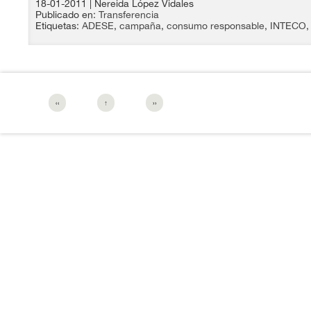
18-01-2011
| Nereida López Vidales
Publicado en:
Transferencia
Etiquetas:
ADESE
,
campaña
,
consumo responsable
,
INTECO
‹‹
↑
››