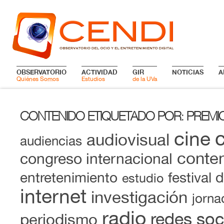
OBSERVATORIO
ACTIVIDAD
GIR
NOTICIAS
A
Quiénes Somos
Estudios
de la UVa
CONTENIDO ETIQUETADO POR
PREMI
:
cine
audiovisual
audiencias
conten
congreso internacional
entretenimiento
festival 
estudio
internet
investigación
jorna
radio
redes soc
periodismo