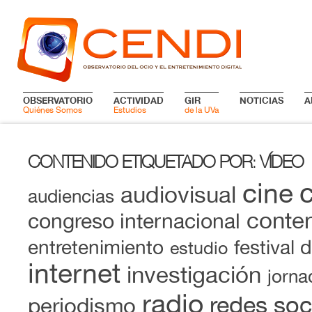
OBSERVATORIO
ACTIVIDAD
GIR
NOTICIAS
A
Quiénes Somos
Estudios
de la UVa
CONTENIDO ETIQUETADO POR
VÍDEO
:
cine
audiovisual
audiencias
conten
congreso internacional
entretenimiento
festival 
estudio
internet
investigación
jorna
radio
redes soc
periodismo