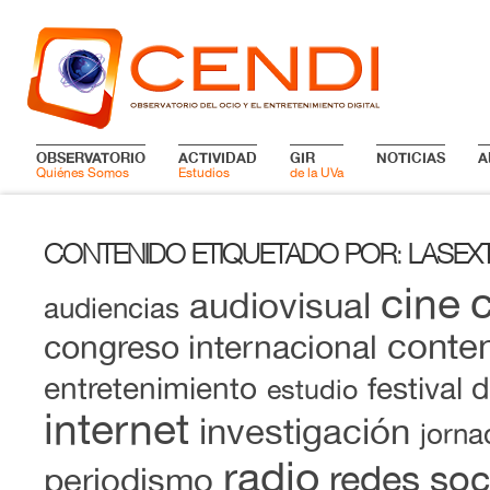
OBSERVATORIO
ACTIVIDAD
GIR
NOTICIAS
A
Quiénes Somos
Estudios
de la UVa
CONTENIDO ETIQUETADO POR
LASEX
:
cine
audiovisual
audiencias
conten
congreso internacional
entretenimiento
festival 
estudio
internet
investigación
jorna
radio
redes soc
periodismo