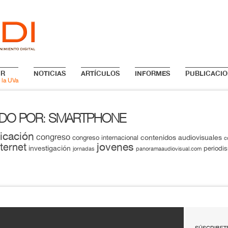
IR
NOTICIAS
ARTÍCULOS
INFORMES
PUBLICACIO
 la UVa
ADO POR
SMARTPHONE
:
icación
congreso
contenidos audiovisuales
congreso internacional
c
jovenes
nternet
investigación
periodi
jornadas
panoramaaudiovisual.com