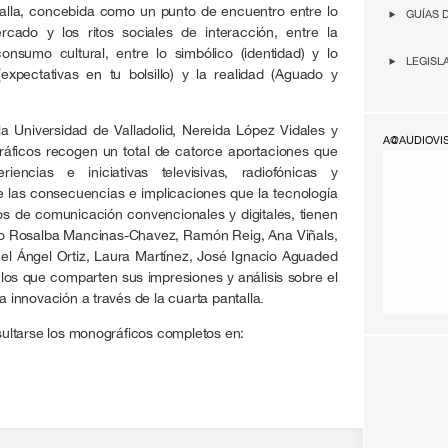
talla, concebida como un punto de encuentro entre lo
GUÍAS 
rcado y los ritos sociales de interacción, entre la
onsumo cultural, entre lo simbólico (identidad) y lo
LEGISL
expectativas en tu bolsillo) y la realidad (Aguado y
a Universidad de Valladolid, Nereida López Vidales y
A@AUDIOVI
ficos recogen un total de catorce aportaciones que
encias e iniciativas televisivas, radiofónicas y
re las consecuencias e implicaciones que la tecnología
os de comunicación convencionales y digitales, tienen
mo Rosalba Mancinas-Chavez, Ramón Reig, Ana Viñals,
el Ángel Ortiz, Laura Martínez, José Ignacio Aguaded
los que comparten sus impresiones y análisis sobre el
a innovación a través de la cuarta pantalla.
ultarse los monográficos completos en: