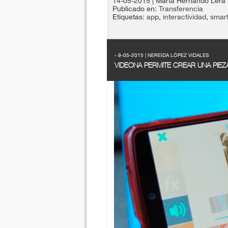
14-05-2015
| Marta Hernando Lera
Publicado en:
Transferencia
Etiquetas:
app
,
interactividad
,
smar
- 9-05-2015 | NEREIDA LÓPEZ VIDALES
VIDEONA PERMITE CREAR UNA PIEZ