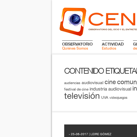
OBSERVATORIO
ACTIVIDAD
G
Quiénes Somos
Estudios
de
CONTENIDO ETIQUET
comun
cine
audiovisual
audiencias
i
industria audiovisual
festival de cine
televisión
UVA
videojuegos
- 25-06-2017 | LEIRE GÓMEZ