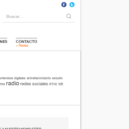
Buscar...
NES
CONTACTO
+ Redes
entretenimiento
ontenidos digitales
estudio
radio
redes sociales
smo
tdt
RTVE