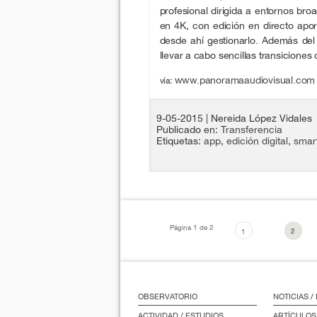
profesional dirigida a entornos bro
en 4K, con edición en directo apor
desde ahí gestionarlo. Además del 
llevar a cabo sencillas transicione
www.panoramaaudiovisual.com
vía:
9-05-2015
| Nereida López Vidales
Publicado en:
Transferencia
Etiquetas:
app
,
edición digital
,
smar
Página 1 de 2
2
1
OBSERVATORIO
NOTICIAS 
ACTIVIDAD / ESTUDIOS
ARTÍCULOS