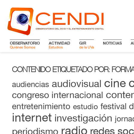
OBSERVATORIO
ACTIVIDAD
GIR
NOTICIAS
A
Quiénes Somos
Estudios
de la UVa
CONTENIDO ETIQUETADO POR
FORMA
:
cine
audiovisual
audiencias
conten
congreso internacional
entretenimiento
festival 
estudio
internet
investigación
jorna
radio
redes soc
periodismo