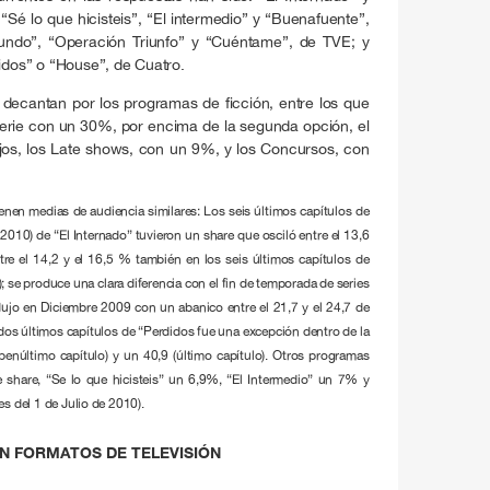
“Sé lo que hicisteis”, “El intermedio” y “Buenafuente”,
undo”, “Operación Triunfo” y “Cuéntame”, de TVE; y
didos” o “House”, de Cuatro.
 decantan por los programas de ficción, entre los que
erie con un 30%, por encima de la segunda opción, el
jos, los Late shows, con un 9%, y los Concursos, con
ienen medias de audiencia similares: Los seis últimos capítulos de
2010) de “El Internado” tuvieron un share que osciló entre el 13,6
tre el 14,2 y el 16,5 % también en los seis últimos capítulos de
; se produce una clara diferencia con el fin de temporada de series
o en Diciembre 2009 con un abanico entre el 21,7 y el 24,7 de
 dos últimos capítulos de “Perdidos fue una excepción dentro de la
penúltimo capítulo) y un 40,9 (último capítulo). Otros programas
hare, “Se lo que hicisteis” un 6,9%, “El Intermedio” un 7% y
s del 1 de Julio de 2010).
N FORMATOS DE TELEVISIÓN