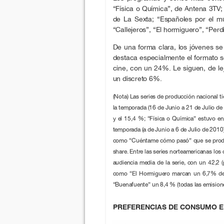
“Física o Química”, de Antena 3TV; 
de La Sexta; “Españoles por el m
“Callejeros”, “El hormiguero”, “Per
De una forma clara, los jóvenes se
destaca especialmente el formato s
cine, con un 24%. Le siguen, de le
un discreto 6%.
(Nota) Las series de producción nacional t
la temporada (16 de Junio a 21 de Julio de 
y el 15,4 %; “Física o Química” estuvo en
temporada (a de Junio a 6 de Julio de 2010)
como “Cuéntame cómo pasó” que se produj
share. Entre las series norteamericanas los
audiencia media de la serie, con un 42,2 (
como “El Hormiguero marcan un 6,7% de s
“Buenafuente” un 8,4 % (todas las emisione
PREFERENCIAS DE CONSUMO E