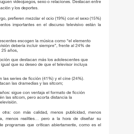
uguen videojuegos, sexo o relaciones. Destacan entre
mación y los deportes.
o, prefieren mezclar el ocio (19%) con el sexo (15%)
ntos importantes en el discurso televisivo están la
escentes escogen la música como “el elemento
isión debería incluir siempre”, frente al 24% de
a 25 años,
pción que destacan más los adolescentes que
igual que su deseo de que el televisor incluya
 las series de ficción (41%) y el cine (24%).
tacan las dramedias y las sitcom;
ños: sigue con ventaja el formato de ficción
n las sitcom, pero acorta distancia la
elevisión.
ra otra: con más calidad, menos publicidad, menos
ra, menos realities… pero a la hora de diseñar su
s de programas que critican abiertamente, como es el