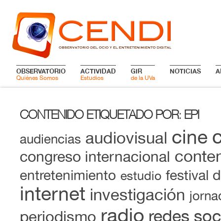
OBSERVATORIO
ACTIVIDAD
GIR
NOTICIAS
A
Quiénes Somos
Estudios
de la UVa
CONTENIDO ETIQUETADO POR
EPI
:
cine
audiovisual
audiencias
conten
congreso internacional
entretenimiento
festival 
estudio
internet
investigación
jorna
radio
redes soc
periodismo