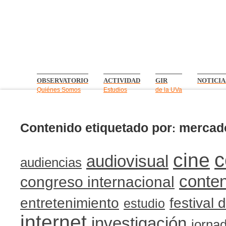
OBSERVATORIO
ACTIVIDAD
GIR
NOTICIA
Quiénes Somos
Estudios
de la UVa
Contenido etiquetado por
mercado
:
c
cine
audiovisual
audiencias
conten
congreso internacional
entretenimiento
festival 
estudio
internet
investigación
jorna