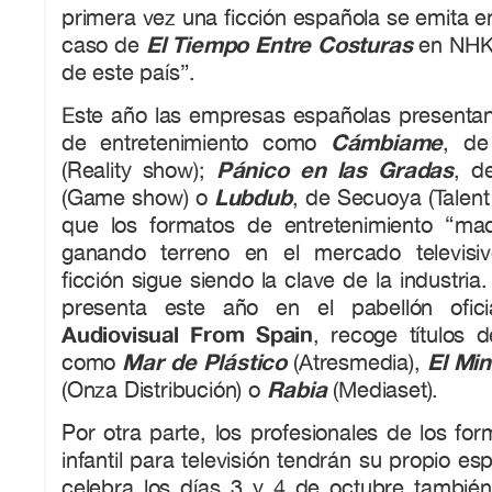
primera vez una ficción española se emita 
El Tiempo Entre Costuras
caso de
en NHK 
de este país”.
Este año las empresas españolas presentan
Cámbiame
de entretenimiento como
, de
Pánico en las Gradas
(Reality show);
, d
Lubdub
(Game show) o
, de Secuoya (Talen
que los formatos de entretenimiento “ma
ganando terreno en el mercado televisivo
ficción sigue siendo la clave de la industria
presenta este año en el pabellón ofic
Audiovisual From Spain
, recoge títulos 
Mar de Plástico
El Min
como
(Atresmedia),
Rabia
(Onza Distribución) o
(Mediaset).
Por otra parte, los profesionales de los fo
infantil para televisión tendrán su propio e
celebra los días 3 y 4 de octubre tambi