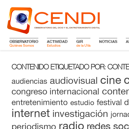
OBSERVATORIO
ACTIVIDAD
GIR
NOTICIAS
A
Quiénes Somos
Estudios
de la UVa
CONTENIDO ETIQUETADO POR
CONTE
:
cine
audiovisual
audiencias
conten
congreso internacional
entretenimiento
festival 
estudio
internet
investigación
jorna
radio
redes soc
periodismo