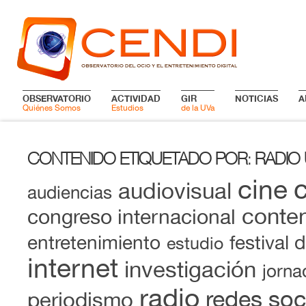
OBSERVATORIO
ACTIVIDAD
GIR
NOTICIAS
A
Quiénes Somos
Estudios
de la UVa
CONTENIDO ETIQUETADO POR
RADIO
:
cine
audiovisual
audiencias
conten
congreso internacional
entretenimiento
festival 
estudio
internet
investigación
jorna
radio
redes soc
periodismo