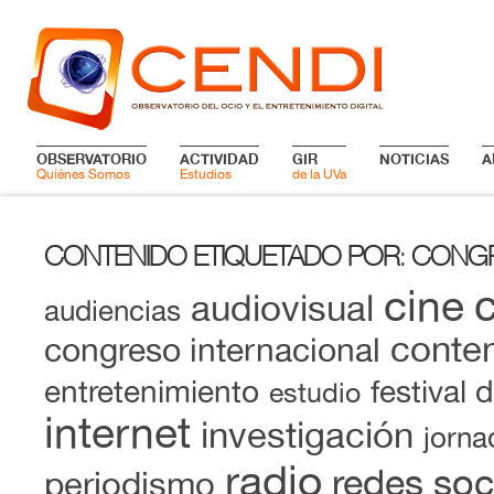
OBSERVATORIO
ACTIVIDAD
GIR
NOTICIAS
A
Quiénes Somos
Estudios
de la UVa
CONTENIDO ETIQUETADO POR
CONGR
:
cine
audiovisual
audiencias
conten
congreso internacional
entretenimiento
festival 
estudio
internet
investigación
jorna
radio
redes soc
periodismo