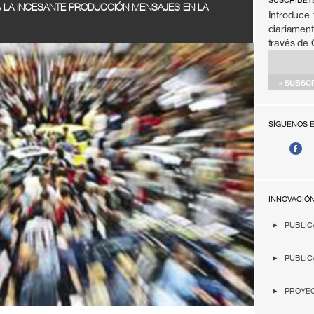
SÚSCRIBET
 LA INCESANTE PRODUCCIÓN MENSAJES EN LA
Introduce 
diariament
través de
SÍGUENOS 
INNOVACIÓ
PUBLIC
PUBLIC
PROYEC