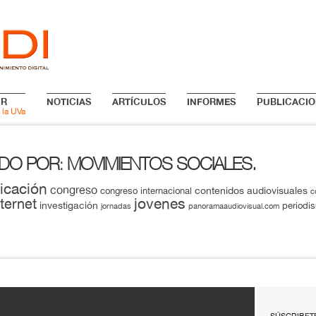
IR
NOTICIAS
ARTÍCULOS
INFORMES
PUBLICACIO
 la UVa
ADO POR
MOVIMIENTOS SOCIALES.
:
icación
congreso
contenidos audiovisuales
congreso internacional
c
jovenes
nternet
investigación
periodi
jornadas
panoramaaudiovisual.com