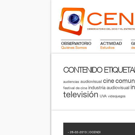
OBSERVATORIO
ACTIVIDAD
G
Quiénes Somos
Estudios
de
CONTENIDO ETIQUET
comun
cine
audiovisual
audiencias
i
industria audiovisual
festival de cine
televisión
UVA
videojuegos
- 26-02-2013 | OCENDI