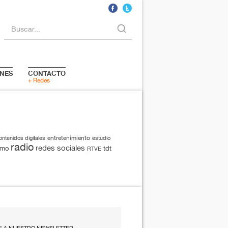
Buscar...
NES
CONTACTO
+ Redes
entretenimiento
ontenidos digitales
estudio
radio
redes sociales
smo
tdt
RTVE