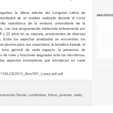
guntas, la última edición del congreso Latina de
A@AUDIOVI
esultados de un análisis realizado durante el curso
lla radiofónica de la emisora universitaria de la
UVa, con una programación elaborada enteramente por
19 y 22 años en su mayoría, provenientes de diversas
 Entre los aspectos analizados se encuentran los
os jóvenes para sus creaciones, la temática tratada, el
 el tono general de cada espacio, la presencia de
ro de roles y funciones asignadas ante los micrófonos,
 los aspectos innovadores que introducen en cada
rg/15SLCS/2015_libro/001_Lopez.pdf.pdf
nicación Social
,
contenidos
,
futuro
,
jovenes
,
radio
,