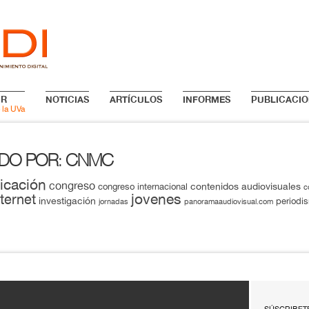
IR
NOTICIAS
ARTÍCULOS
INFORMES
PUBLICACIO
 la UVa
ADO POR
CNMC
:
icación
congreso
contenidos audiovisuales
congreso internacional
c
jovenes
nternet
investigación
periodi
jornadas
panoramaaudiovisual.com