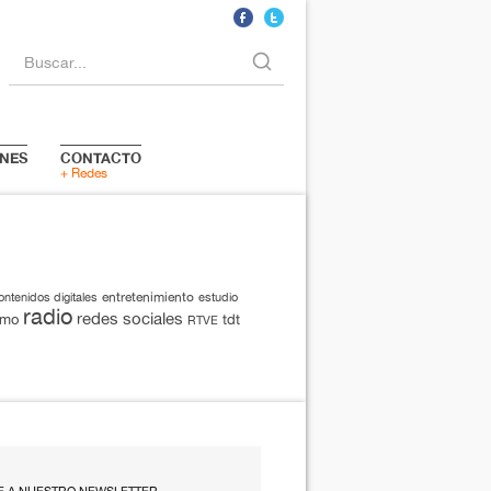
Buscar...
NES
CONTACTO
+ Redes
entretenimiento
ontenidos digitales
estudio
radio
redes sociales
smo
tdt
RTVE