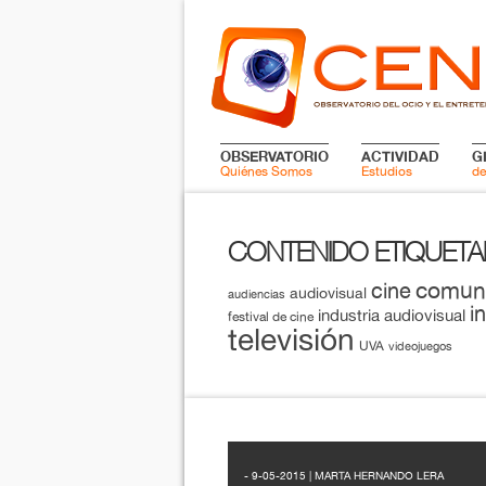
OBSERVATORIO
ACTIVIDAD
G
Quiénes Somos
Estudios
de
CONTENIDO ETIQUET
comun
cine
audiovisual
audiencias
i
industria audiovisual
festival de cine
televisión
UVA
videojuegos
- 9-05-2015 | MARTA HERNANDO LERA