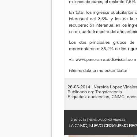
millones de euros, el restante 7,5% d
En total, los ingresos publicitario
interanual del 3,3% y los de la 
recuperación interanual en los ingr
en el cuarto trimestre del año anteri
Los dos principales grupos de 
representaron el 85,2% de los ingre
www.panoramaaudiovisual.com
vía:
data.cnmc.es/cmtdata/
informe:
26-05-2014
| Nereida López Vidale
Publicado en:
Transferencia
Etiquetas:
audiencias
,
CNMC
,
cons
- 3-09-2013 | NEREIDA LÓPEZ VIDALES
LA CNMC, NUEVO ORGANISMO REG