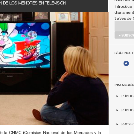
SÚSCRIBET
N DE LOS MENORES EN TELEVISIÓN
Introduce 
diariament
través de
SÍGUENOS 
INNOVACIÓ
PUBLIC
PUBLIC
PROYEC
e la CNMC (Comisión Nacional de los Mercados y la