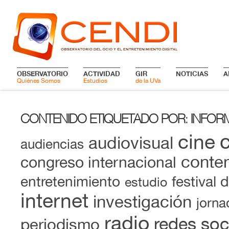
OBSERVATORIO
ACTIVIDAD
GIR
NOTICIAS
A
Quiénes Somos
Estudios
de la UVa
CONTENIDO ETIQUETADO POR
INFOR
:
cine
audiovisual
audiencias
conten
congreso internacional
entretenimiento
festival 
estudio
internet
investigación
jorna
radio
redes soc
periodismo