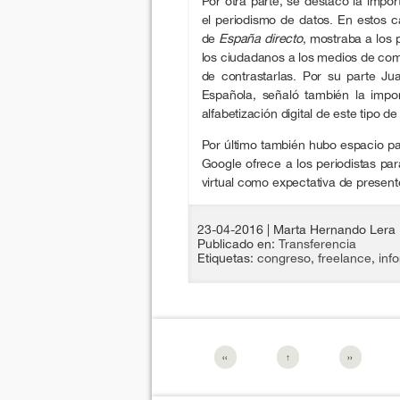
Por otra parte, se destacó la impor
el periodismo de datos. En estos 
de
España directo
, mostraba a los 
los ciudadanos a los medios de com
de contrastarlas. Por su parte 
Española, señaló también la impo
alfabetización digital de este tipo d
Por último también hubo espacio p
Google ofrece a los periodistas par
virtual como expectativa de presen
23-04-2016
| Marta Hernando Lera
Publicado en:
Transferencia
Etiquetas:
congreso
,
freelance
,
inf
‹‹
↑
››