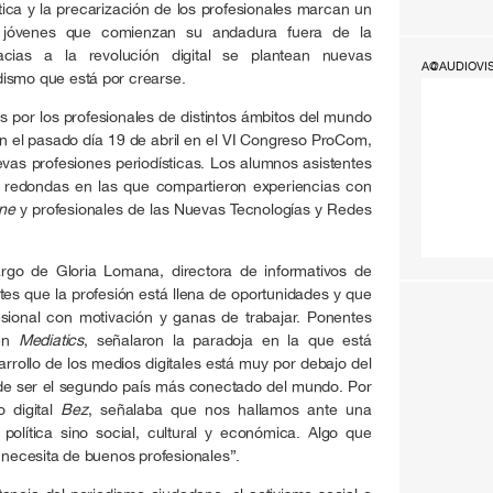
stica y la precarización de los profesionales marcan un
 jóvenes que comienzan su andadura fuera de la
acias a la revolución digital se plantean nuevas
A@AUDIOVI
ismo que está por crearse.
s por los profesionales de distintos ámbitos del mundo
n el pasado día 19 de abril en el VI Congreso ProCom,
vas profesiones periodísticas. Los alumnos asistentes
s redondas en las que compartieron experiencias con
ne
y profesionales de las Nuevas Tecnologías y Redes
argo de Gloria Lomana, directora de informativos de
ntes que la profesión está llena de oportunidades y que
sional con motivación y ganas de trabajar. Ponentes
 en
Mediatics
, señalaron la paradoja en la que está
rrollo de los medios digitales está muy por debajo del
 de ser el segundo país más conectado del mundo. Por
o digital
Bez
, señalaba que nos hallamos ante una
política sino social, cultural y económica. Algo que
e necesita de buenos profesionales”.