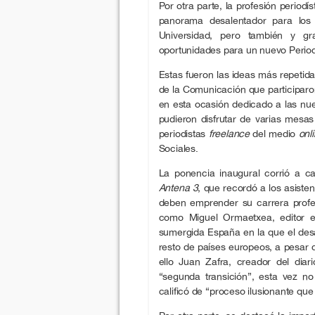
Por otra parte, la profesión periodí
panorama desalentador para los
Universidad, pero también y gr
oportunidades para un nuevo Period
Estas fueron las ideas más repetida
de la Comunicación que participaro
en esta ocasión dedicado a las nue
pudieron disfrutar de varias mesa
periodistas
freelance
del medio
onli
Sociales.
La ponencia inaugural corrió a c
Antena 3
, que recordó a los asiste
deben emprender su carrera profe
como Miguel Ormaetxea, editor
sumergida España en la que el desa
resto de países europeos, a pesar
ello Juan Zafra, creador del diari
“segunda transición”, esta vez no 
calificó de “proceso ilusionante qu