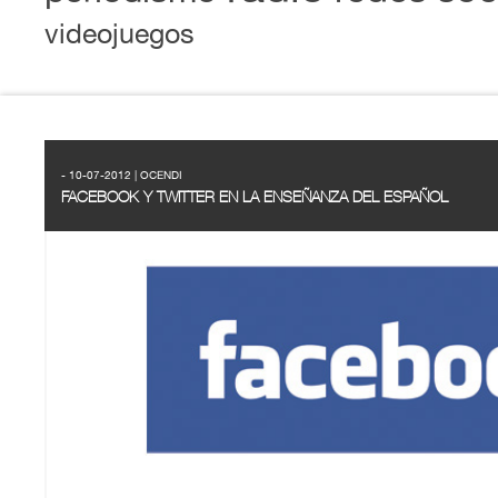
videojuegos
- 10-07-2012 | OCENDI
FACEBOOK Y TWITTER EN LA ENSEÑANZA DEL ESPAÑOL