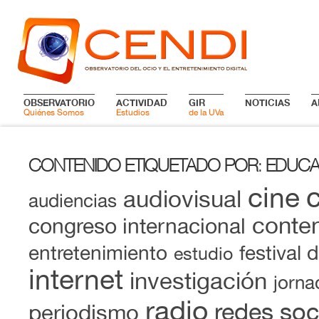
OBSERVATORIO
ACTIVIDAD
GIR
NOTICIAS
A
Quiénes Somos
Estudios
de la UVa
CONTENIDO ETIQUETADO POR
EDUCA
:
cine
audiovisual
audiencias
conten
congreso internacional
entretenimiento
festival 
estudio
internet
investigación
jorna
radio
redes soc
periodismo