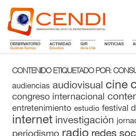
OBSERVATORIO
ACTIVIDAD
GIR
NOTICIAS
A
Quiénes Somos
Estudios
de la UVa
CONTENIDO ETIQUETADO POR
CONSU
:
cine
audiovisual
audiencias
conten
congreso internacional
entretenimiento
festival 
estudio
internet
investigación
jorna
radio
redes soc
periodismo