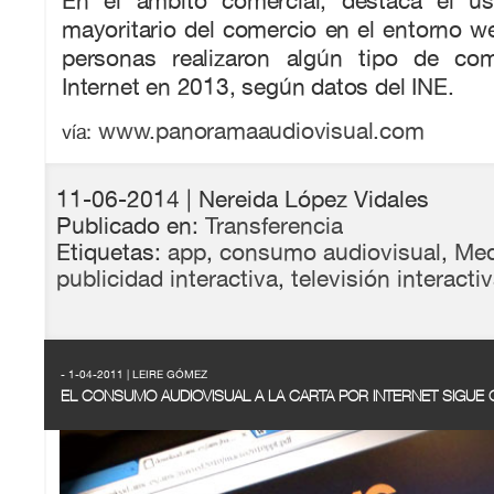
En el ámbito comercial, destaca el 
mayoritario del comercio en el entorno w
personas realizaron algún tipo de co
Internet en 2013, según datos del INE.
www.panoramaaudiovisual.com
vía:
11-06-2014
| Nereida López Vidales
Publicado en:
Transferencia
Etiquetas:
app
,
consumo audiovisual
,
Med
publicidad interactiva
,
televisión interacti
- 1-04-2011 | LEIRE GÓMEZ
EL CONSUMO AUDIOVISUAL A LA CARTA POR INTERNET SIGUE