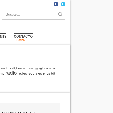
Buscar...
NES
CONTACTO
+ Redes
entretenimiento
ontenidos digitales
estudio
radio
redes sociales
smo
tdt
RTVE