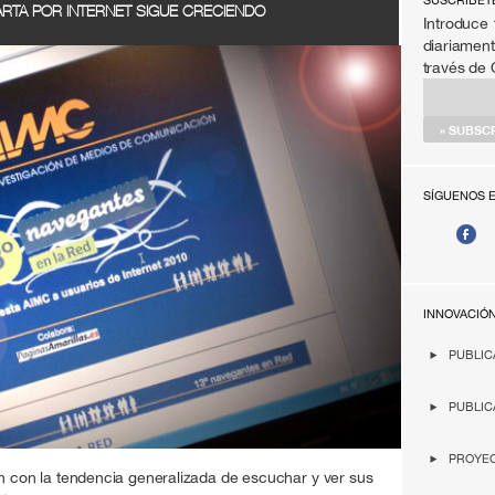
SÚSCRIBET
ARTA POR INTERNET SIGUE CRECIENDO
Introduce 
diariament
través de
SÍGUENOS 
INNOVACIÓ
PUBLIC
PUBLIC
PROYEC
n con la tendencia generalizada de escuchar y ver sus