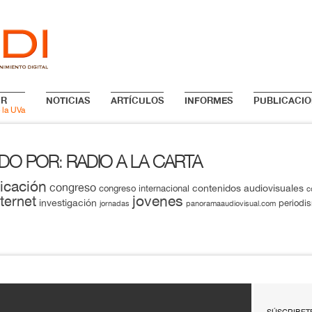
IR
NOTICIAS
ARTÍCULOS
INFORMES
PUBLICACIO
 la UVa
ADO POR
RADIO A LA CARTA
:
icación
congreso
contenidos audiovisuales
congreso internacional
c
jovenes
nternet
investigación
periodi
jornadas
panoramaaudiovisual.com