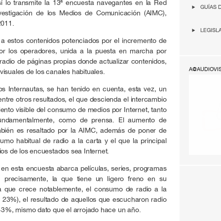
sí lo transmite la 13ª encuesta navegantes en la Red
GUÍAS 
nvestigación de los Medios de Comunicación (AIMC),
2011.
LEGISL
 a estos contenidos potenciados por el incremento de
or los operadores, unida a la puesta en marcha por
 radio de páginas propias donde actualizar contenidos,
A@AUDIOVI
isuales de los canales habituales.
os Internautas, se han tenido en cuenta, esta vez, un
entre otros resultados, el que descienda el intercambio
ento visible del consumo de medios por Internet, tanto
n fundamentalmente, como de prensa. El aumento de
ambién es resaltado por la AIMC, además de poner de
umo habitual de radio a la carta y el que la principal
ios de los encuestados sea Internet.
 en esta encuesta abarca películas, series, programas
o, precisamente, la que tiene un ligero freno en su
 a que crece notablemente, el consumo de radio a la
de 23%), el resultado de aquellos que escucharon radio
 43%, mismo dato que el arrojado hace un año.