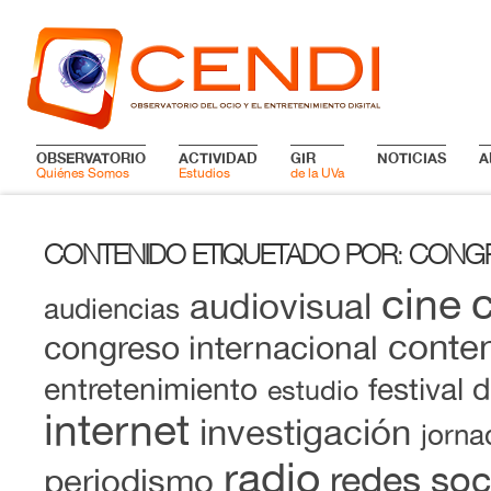
OBSERVATORIO
ACTIVIDAD
GIR
NOTICIAS
A
Quiénes Somos
Estudios
de la UVa
CONTENIDO ETIQUETADO POR
CONG
:
cine
audiovisual
audiencias
conten
congreso internacional
entretenimiento
festival 
estudio
internet
investigación
jorna
radio
redes soc
periodismo