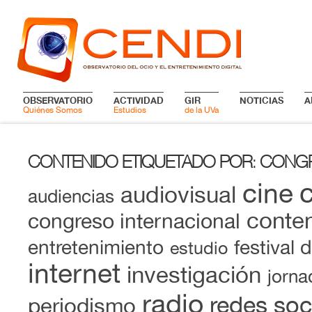
OBSERVATORIO
ACTIVIDAD
GIR
NOTICIAS
A
Quiénes Somos
Estudios
de la UVa
CONTENIDO ETIQUETADO POR
CONG
:
cine
audiovisual
audiencias
conten
congreso internacional
entretenimiento
festival 
estudio
internet
investigación
jorna
radio
redes soc
periodismo