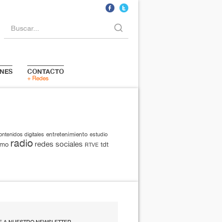
Buscar...
NES
CONTACTO
+ Redes
entretenimiento
ontenidos digitales
estudio
radio
redes sociales
smo
tdt
RTVE