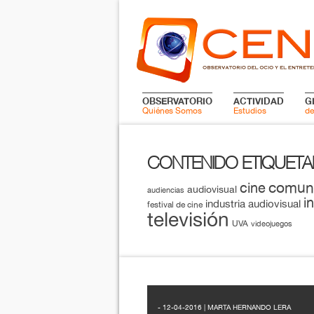
OBSERVATORIO
ACTIVIDAD
G
Quiénes Somos
Estudios
de
CONTENIDO ETIQUET
comun
cine
audiovisual
audiencias
i
industria audiovisual
festival de cine
televisión
UVA
videojuegos
- 12-04-2016 | MARTA HERNANDO LERA