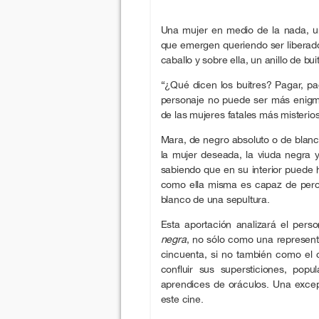
Una mujer en medio de la nada, un
que emergen queriendo ser liberado
caballo y sobre ella, un anillo de bui
“¿Qué dicen los buitres? Pagar, pa
personaje no puede ser más enigmá
de las mujeres fatales más misterio
Mara, de negro absoluto o de blanc
la mujer deseada, la viuda negra 
sabiendo que en su interior puede h
como ella misma es capaz de perci
blanco de una sepultura.
Esta aportación analizará el pers
negra
, no sólo como una representa
cincuenta, si no también como el 
confluir sus supersticiones, pop
aprendices de oráculos. Una exce
este cine.