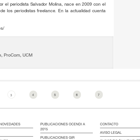
r el periodista Salvador Molina, nace en 2009 con el
de los periodistas freelance. En la actualidad cuenta
.
s/
e
,
ProCom
,
UCM
4
5
6
7
3
/ NOVEDADES
PUBLICACIONES OCENDI A
CONTACTO
2015
AVISO LEGAL
PUBLICACIONES GIR