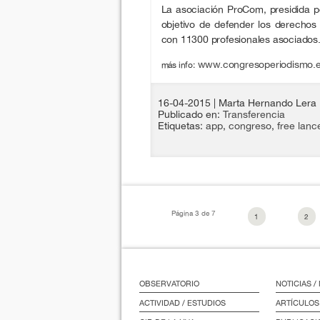
La asociación ProCom, presidida po
objetivo de defender los derechos 
con 11300 profesionales asociados
www.congresoperiodismo.e
más info:
16-04-2015
| Marta Hernando Lera
Publicado en:
Transferencia
Etiquetas:
app
,
congreso
,
free lanc
Página 3 de 7
1
2
OBSERVATORIO
NOTICIAS 
ACTIVIDAD / ESTUDIOS
ARTÍCULOS