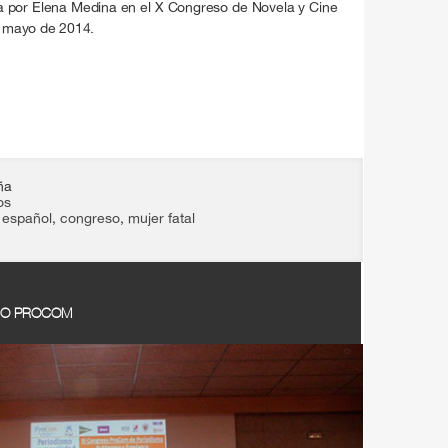
a por Elena Medina en el X Congreso de Novela y Cine
 mayo de 2014.
ña
os
 español
,
congreso
,
mujer fatal
ESO PROCOM