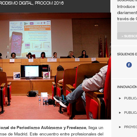
SÚSCRIBET
IODISMO DIGITAL, PROCOM 2016
Introduce 
diariament
través de
SÍGUENOS 
INNOVACIÓ
PUBLIC
PUBLIC
onal de Periodismo Autónomo y Freelance
, llega un
PROYEC
se de Madrid. Este encuentro entre profesionales del