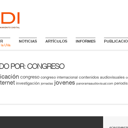
IR
NOTICIAS
ARTÍCULOS
INFORMES
PUBLICACIO
 la UVa
ADO POR
CONGRESO
:
icación
congreso
contenidos audiovisuales
congreso internacional
c
jovenes
nternet
investigación
periodi
jornadas
panoramaaudiovisual.com