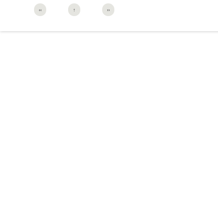
‹‹
↑
››