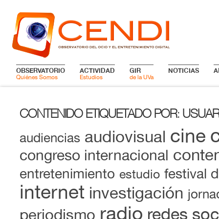
OBSERVATORIO
ACTIVIDAD
GIR
NOTICIAS
A
Quiénes Somos
Estudios
de la UVa
CONTENIDO ETIQUETADO POR
USUAR
:
cine
audiovisual
audiencias
conten
congreso internacional
entretenimiento
festival 
estudio
internet
investigación
jorna
radio
redes soc
periodismo