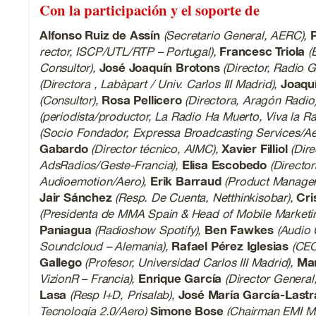
Con la participación y el soporte de
Alfonso Ruiz de Assín
(Secretario General, AERC),
rector, ISCP/UTL/RTP – Portugal),
Francesc Triola
(
Consultor),
José Joaquín Brotons
(Director, Radio G
(Directora , Labàpart / Univ. Carlos III Madrid),
Joaqu
(Consultor),
Rosa Pellicero
(Directora, Aragón Radio
(periodista/productor, La Radio Ha Muerto, Viva la R
(Socio Fondador, Expressa Broadcasting Services/Ae
Gabardo
(Director técnico, AIMC),
Xavier Filliol
(Dire
AdsRadios/Geste-Francia),
Elisa Escobedo
(Director
Audioemotion/Aero),
Erik Barraud
(Product Manager,
Jair Sánchez
(Resp. De Cuenta, Netthinkisobar),
Cri
(Presidenta de MMA Spain & Head of Mobile Marketin
Paniagua
(Radioshow Spotify),
Ben Fawkes
(Audio 
Soundcloud – Alemania),
Rafael Pérez Iglesias
(CEO,
Gallego
(Profesor, Universidad Carlos III Madrid),
Mar
VizionR – Francia),
Enrique García
(Director General,
Lasa
(Resp I+D, Prisalab),
José María García-Lastr
Tecnología 2.0/Aero)
Simone Bose
(Chairman EMI M