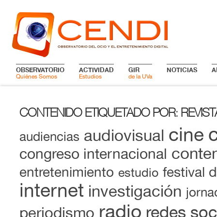
OBSERVATORIO
ACTIVIDAD
GIR
NOTICIAS
A
Quiénes Somos
Estudios
de la UVa
CONTENIDO ETIQUETADO POR
REVIS
:
cine
audiovisual
audiencias
conten
congreso internacional
entretenimiento
festival 
estudio
internet
investigación
jorna
radio
redes soc
periodismo