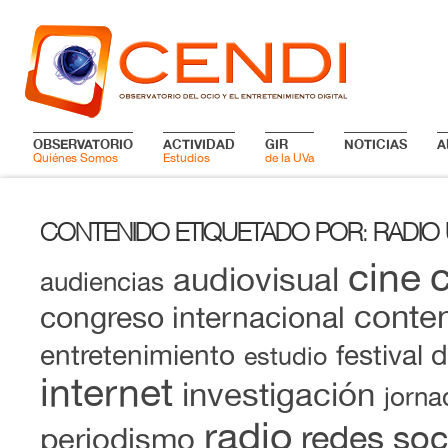
OBSERVATORIO
ACTIVIDAD
GIR
NOTICIAS
A
Quiénes Somos
Estudios
de la UVa
CONTENIDO ETIQUETADO POR
RADIO 
:
cine
audiovisual
audiencias
conten
congreso internacional
entretenimiento
festival 
estudio
internet
investigación
jorna
radio
redes soc
periodismo