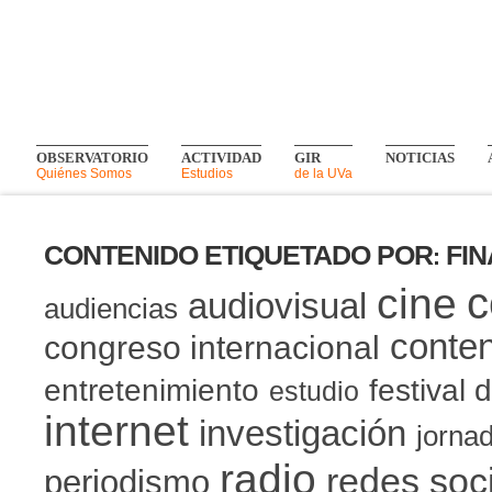
OBSERVATORIO
ACTIVIDAD
GIR
NOTICIAS
Quiénes Somos
Estudios
de la UVa
CONTENIDO ETIQUETADO POR
FIN
:
c
cine
audiovisual
audiencias
conten
congreso internacional
entretenimiento
festival 
estudio
internet
investigación
jorna
radio
redes soc
periodismo