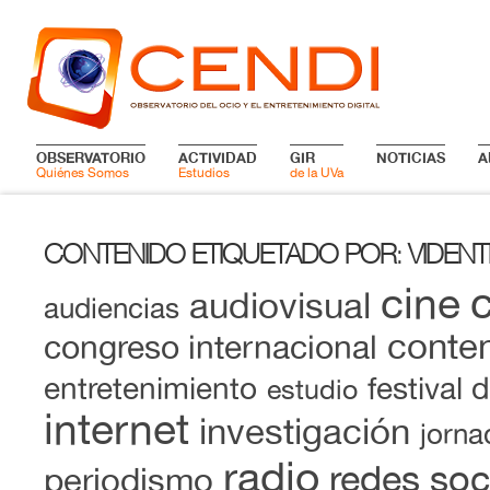
OBSERVATORIO
ACTIVIDAD
GIR
NOTICIAS
A
Quiénes Somos
Estudios
de la UVa
CONTENIDO ETIQUETADO POR
VIDEN
:
cine
audiovisual
audiencias
conten
congreso internacional
entretenimiento
festival 
estudio
internet
investigación
jorna
radio
redes soc
periodismo