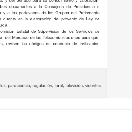
so y del Senado para su conocimiento y valoración.
bos documentos a la Consejería de Presidencia e
a y a los portavoces de los Grupos del Parlamento
n cuenta en la elaboración del proyecto de Ley de
ucía.
misión Estatal de Supervisión de los Servicios de
sión del Mercado de las Telecomunicaciones para que,
, revisen los códigos de conducta de tarificación
s
luz
,
paraciencia
,
regulación
,
tarot
,
televisión
,
videntes