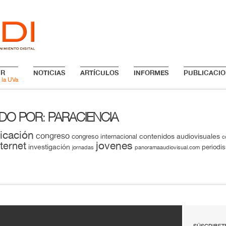
IR
NOTICIAS
ARTÍCULOS
INFORMES
PUBLICACIO
 la UVa
ADO POR
PARACIENCIA
:
icación
congreso
contenidos audiovisuales
congreso internacional
c
jovenes
nternet
investigación
periodi
jornadas
panoramaaudiovisual.com