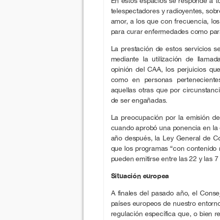
En estos espacios se responde a to
telespectadores y radioyentes, sobr
amor, a los que con frecuencia, los
para curar enfermedades como para
La prestación de estos servicios s
mediante la utilización de llamad
opinión del CAA, los perjuicios 
como en personas pertenecientes
aquellas otras que por circunstanc
de ser engañadas.
La preocupación por la emisión d
cuando aprobó una ponencia en la q
año después, la Ley General de Com
que los programas “con contenido r
pueden emitirse entre las 22 y las 7
Situación europea
A finales del pasado año, el Consej
países europeos de nuestro entorn
regulación específica que, o bien re