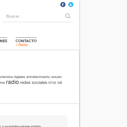
Buscar...
NES
CONTACTO
+ Redes
entretenimiento
ontenidos digitales
estudio
radio
redes sociales
smo
tdt
RTVE