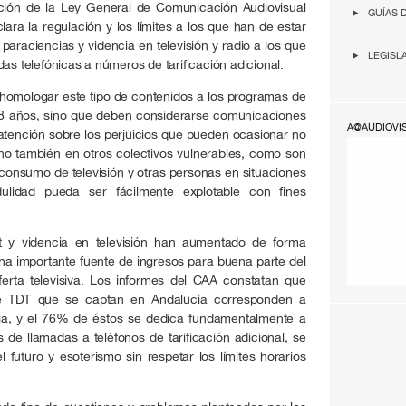
ción de la Ley General de Comunicación Audiovisual
GUÍAS 
ara la regulación y los límites a los que han de estar
paraciencias y videncia en televisión y radio a los que
LEGISL
as telefónicas a números de tarificación adicional.
homologar este tipo de contenidos a los programas de
18 años, sino que deben considerarse comunicaciones
A@AUDIOVI
 atención sobre los perjuicios que pueden ocasionar no
no también en otros colectivos vulnerables, como son
onsumo de televisión y otras personas en situaciones
dulidad pueda ser fácilmente explotable con fines
t y videncia en televisión han aumentado de forma
na importante fuente de ingresos para buena parte del
ferta televisiva. Los informes del CAA constatan que
e TDT que se captan en Andalucía corresponden a
ia, y el 76% de éstos se dedica fundamentalmente a
s de llamadas a teléfonos de tarificación adicional, se
l futuro y esoterismo sin respetar los límites horarios