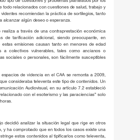
do tipo de cuestiones y problemas planteados por los
e todo relacionados con cuestiones de salud, trabajo y
 videntes recomiendan la práctica de sortilegios, tanto
 alcanzar algún deseo o esperanza.
e realiza a través de una contraprestación económica
as de tarificación adicional, siendo preocupante, en
que estas emisiones causan tanto en menores de edad
 a colectivos vulnerables, tales como ancianos o
ias sociales o personales, son fácilmente susceptibles
e espacios de videncia en el CAA se remonta a 2009,
ue consideraba televenta este tipo de contenidos. Un
unicación Audiovisual, en su artículo 7.2 estableció
elacionado con el esoterismo y las paraciencias” solo
 horas.
o decidió analizar la situación legal que rige en otros
o, y ha comprobado que en todos los casos existe una
stringe estos contenidos al tipificarlos como televenta,