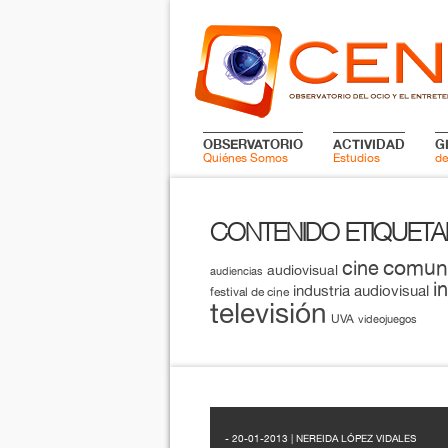
OBSERVATORIO
ACTIVIDAD
G
Quiénes Somos
Estudios
de
CONTENIDO ETIQUET
comun
cine
audiovisual
audiencias
i
industria audiovisual
festival de cine
televisión
UVA
videojuegos
- 20-01-2013 | NEREIDA LÓPEZ VIDALES