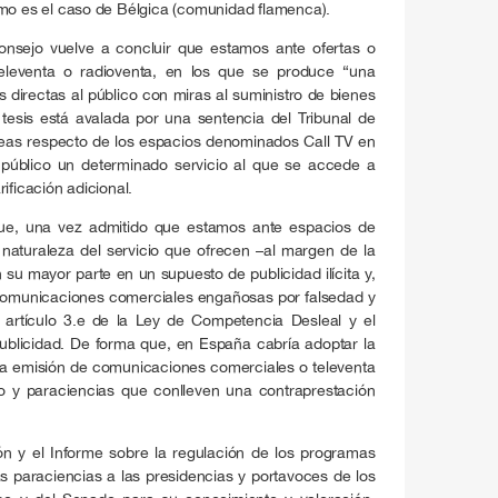
omo es el caso de Bélgica (comunidad flamenca).
onsejo vuelve a concluir que estamos ante ofertas o
eleventa o radioventa, en los que se produce “una
 directas al público con miras al suministro de bienes
a tesis está avalada por una sentencia del Tribunal de
eas respecto de los espacios denominados Call TV en
 público un determinado servicio al que se accede a
ificación adicional.
que, una vez admitido que estamos ante espacios de
a naturaleza del servicio que ofrecen –al margen de la
 su mayor parte en un supuesto de publicidad ilícita y,
de comunicaciones comerciales engañosas por falsedad y
l artículo 3.e de la Ley de Competencia Desleal y el
Publicidad. De forma que, en España cabría adoptar la
la emisión de comunicaciones comerciales o televenta
co y paraciencias que conlleven una contraprestación
ón y el Informe sobre la regulación de los programas
as paraciencias a las presidencias y portavoces de los