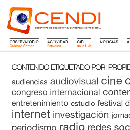
OBSERVATORIO
ACTIVIDAD
GIR
NOTICIAS
A
Quiénes Somos
Estudios
de la UVa
CONTENIDO ETIQUETADO POR
PROPI
:
cine
audiovisual
audiencias
conten
congreso internacional
entretenimiento
festival 
estudio
internet
investigación
jorna
radio
redes soc
periodismo