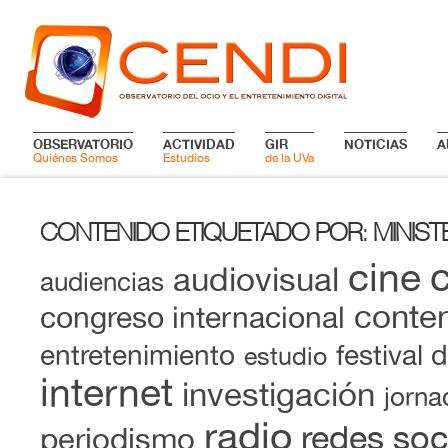
OBSERVATORIO
ACTIVIDAD
GIR
NOTICIAS
A
Quiénes Somos
Estudios
de la UVa
CONTENIDO ETIQUETADO POR
MINIST
:
cine
audiovisual
audiencias
conten
congreso internacional
entretenimiento
festival 
estudio
internet
investigación
jorna
radio
redes soc
periodismo