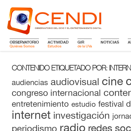
OBSERVATORIO
ACTIVIDAD
GIR
NOTICIAS
A
Quiénes Somos
Estudios
de la UVa
CONTENIDO ETIQUETADO POR
INTERN
:
cine
audiovisual
audiencias
conten
congreso internacional
entretenimiento
festival 
estudio
internet
investigación
jorna
radio
redes soc
periodismo