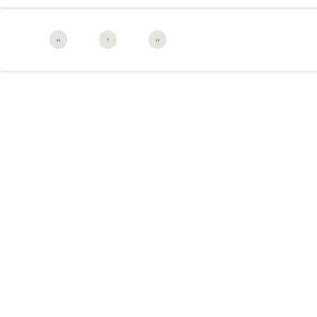
‹‹
↑
››