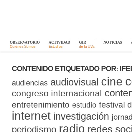
OBSERVATORIO
ACTIVIDAD
GIR
NOTICIAS
Quiénes Somos
Estudios
de la UVa
CONTENIDO ETIQUETADO POR
IF
:
c
cine
audiovisual
audiencias
conten
congreso internacional
entretenimiento
festival 
estudio
internet
investigación
jorna
radio
redes soc
periodismo