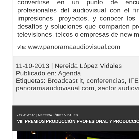
convertirse en un punto de encu
profesionales del audiovisual con el fi
impresiones, proyectos, y conocer los f
desafíos y soluciones que comparten pro
televisiones, telcos o empresas de new m
www.panoramaaudiovisual.com
vía:
11-10-2013
| Nereida López Vidales
Publicado en:
Agenda
Etiquetas:
Broadcast it
,
conferencias
,
IF
panoramaaudiovisual.com
,
sector audiov
- 27-11-2010 | NEREIDA LÓPEZ VIDALES
VIII PREMIOS PRODUCCIÓN PROFESIONAL Y PRODUCCI